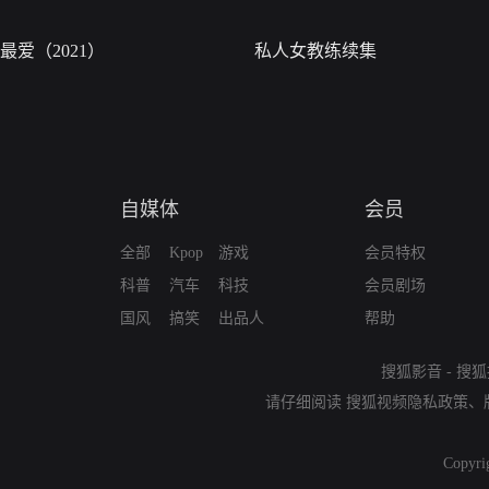
最爱（2021）
私人女教练续集
自媒体
会员
全部
Kpop
游戏
会员特权
科普
汽车
科技
会员剧场
国风
搞笑
出品人
帮助
搜狐影音
-
搜狐
请仔细阅读
搜狐视频隐私政策
、
Copyri