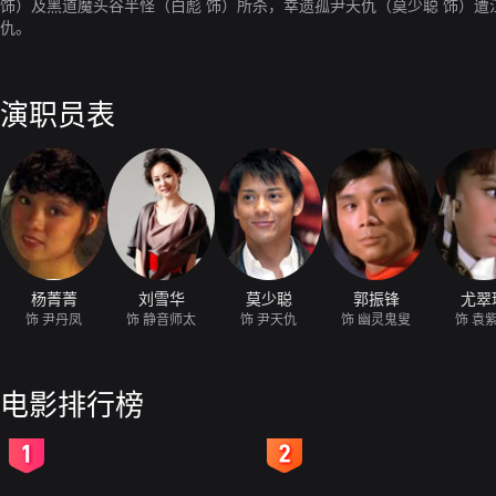
饰）及黑道魔头谷半怪（白彪 饰）所杀，幸遗孤尹天仇（莫少聪 饰）
仇。
演职员表
杨菁菁
刘雪华
莫少聪
郭振锋
尤翠
饰 尹丹凤
饰 静音师太
饰 尹天仇
饰 幽灵鬼叟
饰 袁
电影排行榜
2
3