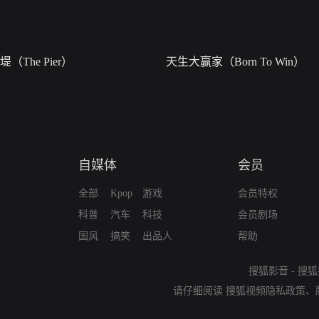
堤（The Pier）
天生大赢家（Born To Win）
自媒体
会员
全部
Kpop
游戏
会员特权
科普
汽车
科技
会员剧场
国风
搞笑
出品人
帮助
搜狐影音
-
搜狐
请仔细阅读
搜狐视频隐私政策
、