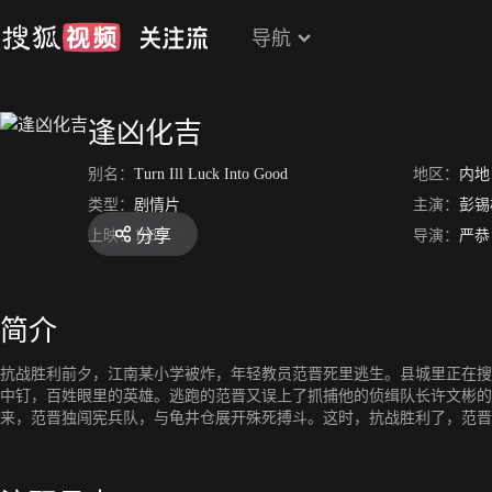
导航
逢凶化吉
别名：
Turn Ill Luck Into Good
地区：
内地
类型：
剧情片
主演：
彭锡
分享
上映：
1989
导演：
严恭
简介
抗战胜利前夕，江南某小学被炸，年轻教员范晋死里逃生。县城里正在搜
中钉，百姓眼里的英雄。逃跑的范晋又误上了抓捕他的侦缉队长许文彬的
来，范晋独闯宪兵队，与龟井仓展开殊死搏斗。这时，抗战胜利了，范晋