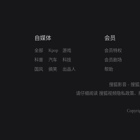
自媒体
会员
全部
Kpop
游戏
会员特权
科普
汽车
科技
会员剧场
国风
搞笑
出品人
帮助
搜狐影音
-
搜狐
请仔细阅读
搜狐视频隐私政策
、
Copyri