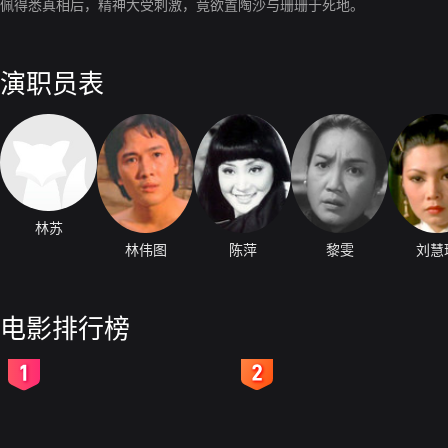
佩得悉真相后，精神大受刺激，竟欲置陶沙与珊珊于死地。
演职员表
林苏
林伟图
陈萍
黎雯
刘慧
电影排行榜
2
3