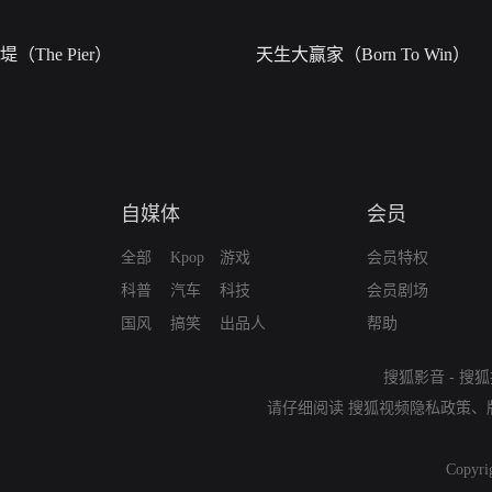
堤（The Pier）
天生大赢家（Born To Win）
自媒体
会员
全部
Kpop
游戏
会员特权
科普
汽车
科技
会员剧场
国风
搞笑
出品人
帮助
搜狐影音
-
搜狐
请仔细阅读
搜狐视频隐私政策
、
Copyri