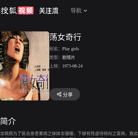
导航
荡女奇行
别名：
Play girls
类型：
剧情片
上映：
1973-08-24
分享
简介
龙佩佩为了医治身患重病之妹妹龙珊珊，下嫁有性虐待倾向之富商，致此