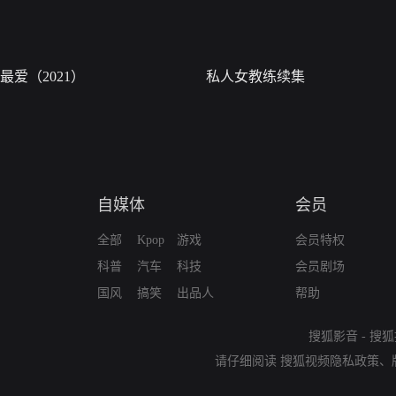
最爱（2021）
私人女教练续集
自媒体
会员
全部
Kpop
游戏
会员特权
科普
汽车
科技
会员剧场
国风
搞笑
出品人
帮助
搜狐影音
-
搜狐
请仔细阅读
搜狐视频隐私政策
、