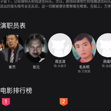
子留下，让经理明天把钱送往码头。次日，剧场经理匆忙把钱箱送往码头
说出的接头暗号全无反应，这一切都被便衣警察看在眼里。在船上，万笑
被人跟踪。而刚入住宾馆，却发现大胡子跟他同住一屋，惊诧不己。
演职员表
周志清
高维
饰 大胡子
饰 总
崔杰
张元
毛永明
饰 万笑笑
电影排行榜
2
3