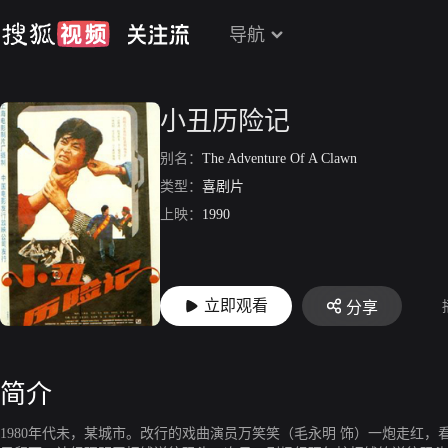
导航
小丑历险记
别名：
The Adventure Of A Clawn
类型：
喜剧片
上映：
1990
立即观看
分享
简介
1980年代未，某城市。改行的戏曲演员万笑笑（毛永明 饰）一炮走红