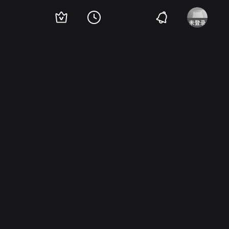
ean Francois Davy
Jack Gatteau
Francois Jouffa
Benjamin Simon