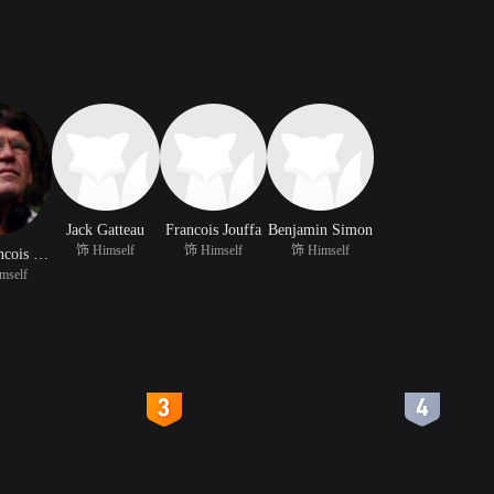
Jack Gatteau
Francois Jouffa
Benjamin Simon
饰 Himself
饰 Himself
饰 Himself
Jean Francois Davy
mself
4
5