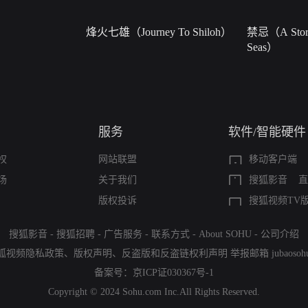
烽火七雄（Journey To Shiloh）
禁忌（A Story
Seas）
服务
软件/智能硬件
权
网站联盟
移动客户端
场
关于我们
搜狐影音
直
版权投诉
搜狐视频TV
搜狐影音
-
搜狐招聘
-
广告服务
-
联系方式
-
About SOHU
-
公司介绍
狐视频隐私政策
、
版权声明
、
反盗版和反盗链权利声明
举报邮箱
jubaoso
备案号：
京ICP证030367号-1
Copyright © 2024 Sohu.com Inc.All Rights Reserved.