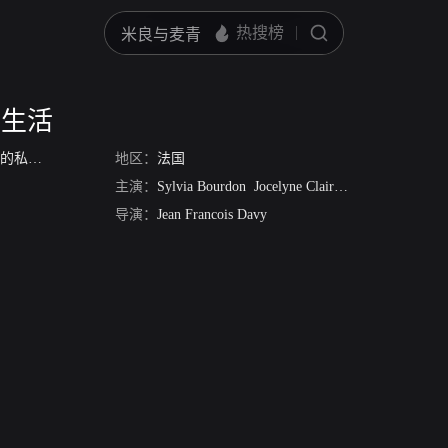
人生活
密生活
地区：
法国
主演：
Sylvia Bourdon
Jocelyne Clairis
André Bercoff
J
导演：
Jean Francois Davy