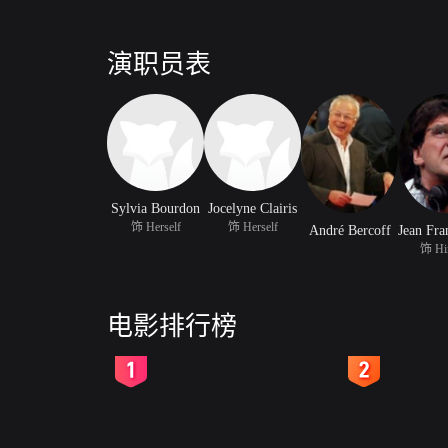
演职员表
Sylvia Bourdon
Jocelyne Clairis
饰 Herself
饰 Herself
André Bercoff
饰 Hi
电影排行榜
2
3