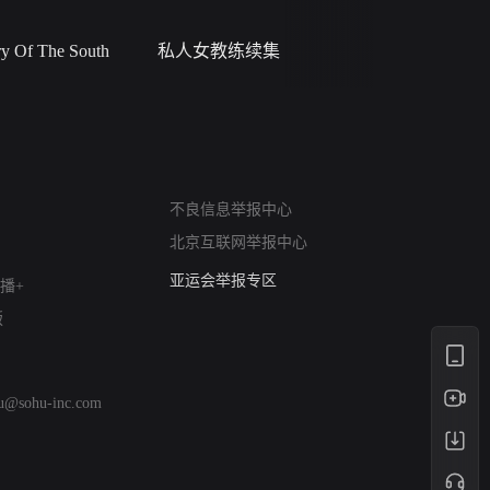
 Of The South
私人女教练续集
小二黑结
网络暴力有害信息举报
不良信息举报中心
12318 文化市场举报
北京互联网举报中心
算法推荐专项举报
亚运会举报专区
播+
涉历史虚无举报
版
网络谣言信息专项
涉政举报入口
涉未成年人举报
hu@sohu-inc.com
清朗自媒体乱象举报
涉民族宗教有害信息举报
清朗·生活服务类内容举报