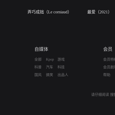
弄巧成拙（Le corniaud）
最爱（2021）
自媒体
会员
全部
Kpop
游戏
会员特
科普
汽车
科技
会员剧
国风
搞笑
出品人
帮助
请仔细阅读
搜