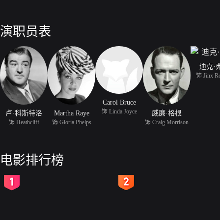
演职员表
迪克·
饰 Jinx Ro
Carol Bruce
饰 Linda Joyce
卢·科斯特洛
Martha Raye
威廉·格根
饰 Heathcliff
饰 Gloria Phelps
饰 Craig Morrison
电影排行榜
2
3