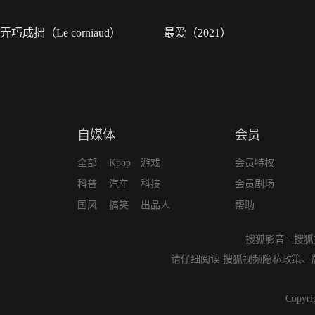
弄巧成拙（Le corniaud）
最爱（2021）
自媒体
会员
全部
Kpop
游戏
会员特权
科普
汽车
科技
会员剧场
国风
搞笑
出品人
帮助
搜狐影音
-
搜狐
请仔细阅读
搜狐视频隐私政策
、
Copyri