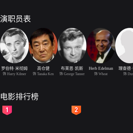
演职员表
罗伯特·米彻姆
高仓健
布莱恩·凯斯
Herb Edelman
理查德
饰 Harry Kilmer
饰 Tanaka Ken
饰 George Tanner
饰 Wheat
饰 Dus
电影排行榜
2
3