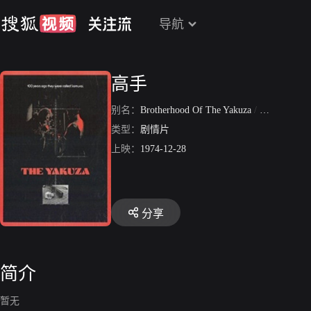
导航
高手
别名：
Brotherhood Of The Yakuza
/
龙吟虎啸江
类型：
剧情片
上映：
1974-12-28
分享
简介
暂无