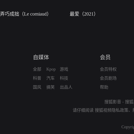
弄巧成拙（Le corniaud）
最爱（2021）
自媒体
会员
全部
Kpop
游戏
会员特权
科普
汽车
科技
会员剧场
国风
搞笑
出品人
帮助
搜狐影音
-
搜狐
请仔细阅读
搜狐视频隐私政策
、
Copyri