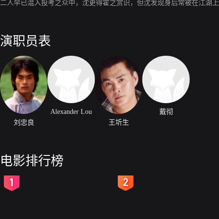
二人早已混入投考之众中，沈更得霍之赏识，但沈发现身后常被在江湖上
演职员表
Alexander Lou
戴彻
刘忠良
王圻生
电影排行榜
2
3