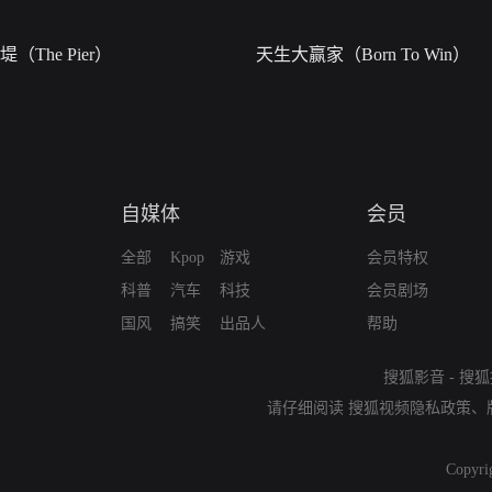
堤（The Pier）
天生大赢家（Born To Win）
自媒体
会员
全部
Kpop
游戏
会员特权
科普
汽车
科技
会员剧场
国风
搞笑
出品人
帮助
搜狐影音
-
搜狐
请仔细阅读
搜狐视频隐私政策
、
Copyri