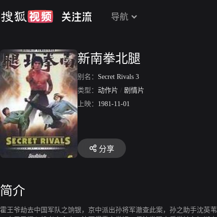
导航
新南拳北腿
别名：
Secret Rivals 3
类型：
动作片
/
剧情片
上映：
1981-11-01
分享
简介
霍王爷劫去中国军队之饷银，京中派出孙将军澈查此案，孙之助手沈英苇