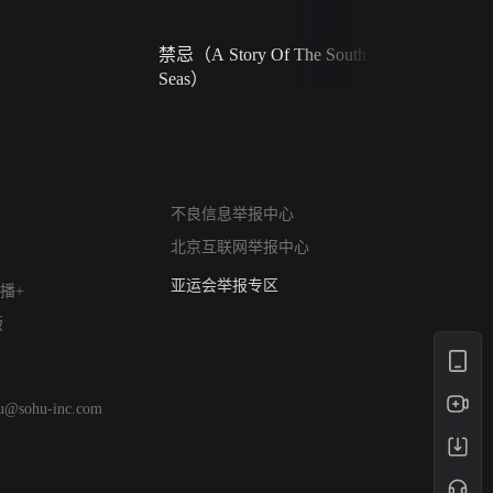
禁忌（A Story Of The South
火球（Ball 
Seas）
网络暴力有害信息举报
不良信息举报中心
12318 文化市场举报
北京互联网举报中心
算法推荐专项举报
亚运会举报专区
播+
涉历史虚无举报
版
网络谣言信息专项
涉政举报入口
涉未成年人举报
hu@sohu-inc.com
清朗自媒体乱象举报
涉民族宗教有害信息举报
清朗·生活服务类内容举报