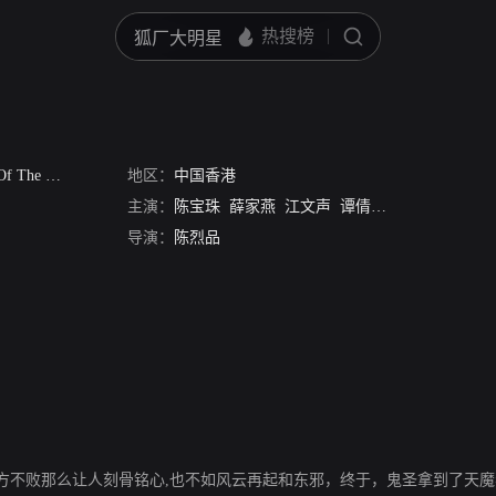
The Lute
地区：
中国香港
主演：
陈宝珠
薛家燕
江文声
谭倩红
李居安
导演：
陈烈品
方不败那么让人刻骨铭心,也不如风云再起和东邪，终于，鬼圣拿到了天