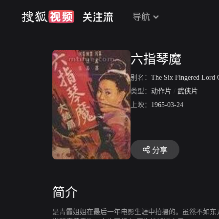
导航
六指琴魔
别名：
The Six Fingered Lord Of 
类型：
动作片
/
武侠片
上映：
1965-03-24
分享
简介
是青霞姐姐在最后一年电影生涯中拍摄的。虽然不如东