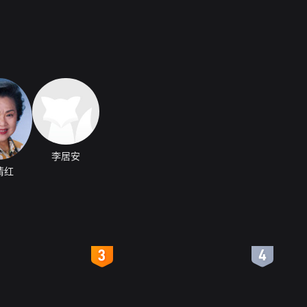
李居安
倩红
4
5