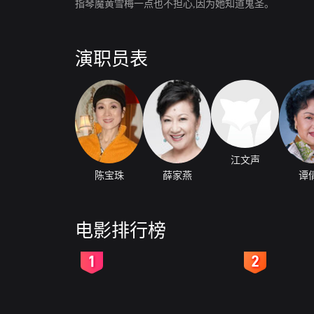
指琴魔黄雪梅一点也不担心,因为她知道鬼圣。
演职员表
江文声
陈宝珠
薛家燕
谭
电影排行榜
2
3