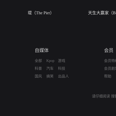
堤（The Pier）
天生大赢家（Bor
自媒体
会员
全部
Kpop
游戏
会员特
科普
汽车
科技
会员剧
国风
搞笑
出品人
帮助
请仔细阅读
搜