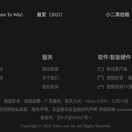
n To Win）
最爱（2021）
小二黑结婚
服务
软件/智能硬件
权
网站联盟
移动客户端
场
关于我们
搜狐影音
直
版权投诉
搜狐视频TV
搜狐影音
-
搜狐招聘
-
广告服务
-
联系方式
-
About SOHU
-
公司介绍
狐视频隐私政策
、
版权声明
、
反盗版和反盗链权利声明
举报邮箱
jubaoso
备案号：
京ICP证030367号-1
Copyright © 2024 Sohu.com Inc.All Rights Reserved.