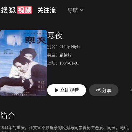
导航
寒夜
别名：
Chilly Night
类型：
剧情片
上映：
1984-01-01
立即观看
分享
简介
1944年的重庆，汪文宣不顾母亲的反对与同学曾树生恋爱、同居。随