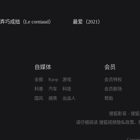
弄巧成拙（Le corniaud）
最爱（2021）
自媒体
会员
全部
Kpop
游戏
会员特权
科普
汽车
科技
会员剧场
国风
搞笑
出品人
帮助
搜狐影音
-
搜狐
请仔细阅读
搜狐视频隐私政策
、
Copyri