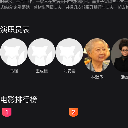
的薪水，辛苦工作，一家人在贫病交困中勉强度日。而妻子曾树生不甘于
式结婚”来奚落她。曾树生同情丈夫，并且几次想离开银行与丈夫一起去
年轻且有权有势上司陈主任随银行外迁到兰州。曾树生虽然离开，但一直
子则随婆婆去了老家。
演职员表
马琨
王成德
刘安泰
林默予
潘
电影排行榜
2
3