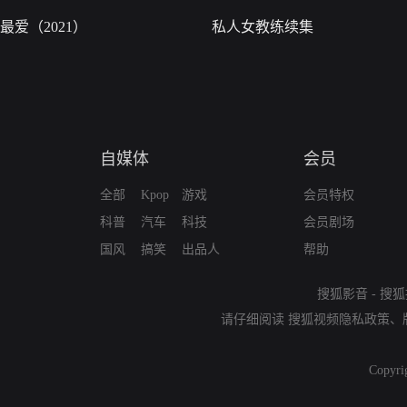
最爱（2021）
私人女教练续集
自媒体
会员
全部
Kpop
游戏
会员特权
科普
汽车
科技
会员剧场
国风
搞笑
出品人
帮助
搜狐影音
-
搜狐
请仔细阅读
搜狐视频隐私政策
、
Copyri