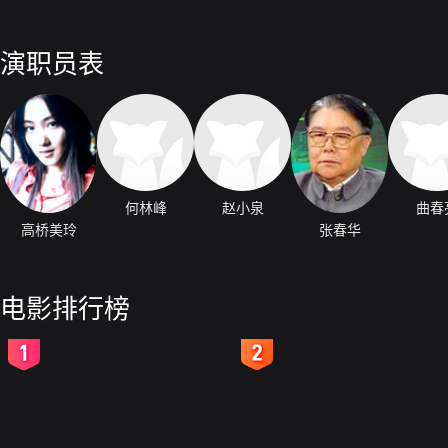
演职员表
何林峰
赵小泉
曲春
高桥美玲
张春华
电影排行榜
2
3