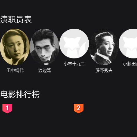
演职员表
小林十九二
小藤田
田中绢代
渡边笃
藤野秀夫
电影排行榜
2
3