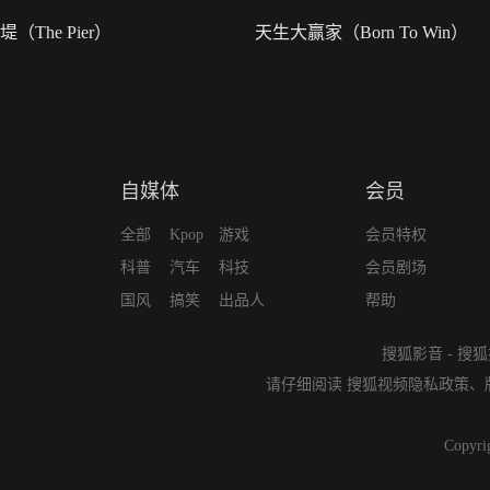
堤（The Pier）
天生大赢家（Born To Win）
自媒体
会员
全部
Kpop
游戏
会员特权
科普
汽车
科技
会员剧场
国风
搞笑
出品人
帮助
搜狐影音
-
搜狐
请仔细阅读
搜狐视频隐私政策
、
Copyri