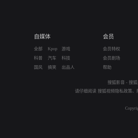
自媒体
会员
全部
Kpop
游戏
会员特权
科普
汽车
科技
会员剧场
国风
搞笑
出品人
帮助
搜狐影音
-
搜狐
请仔细阅读
搜狐视频隐私政策
、
Copyri