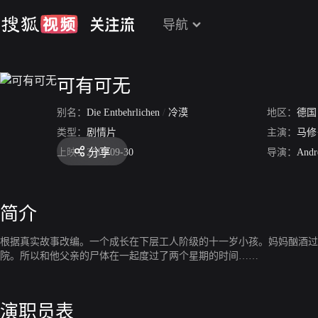
导航
可有可无
别名：
Die Entbehrlichen
/
冷漠
地区：
德国
类型：
剧情片
主演：
马修
分享
上映：
2010-09-30
导演：
Andr
简介
根据真实故事改编。一个成长在下层工人阶级的十一岁小孩。妈妈酗酒过
院。所以和他父亲的尸体在一起度过了两个星期的时间……
演职员表