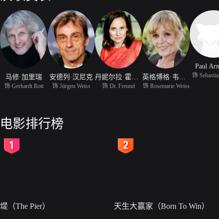
Paul Arn
饰 Sebastia
马修·加里瑞
安德列·汉尼克
丹妮尔拉·霍尔兹
英格博格·韦斯特法尔
饰 Gerhardt Rott
饰 Jürgen Weiss
饰 Dr. Freund
饰 Rosemarie Weiss
电影排行榜
2
3
堤（The Pier）
天生大赢家（Born To Win）