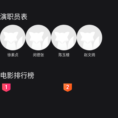
演职员表
徐素贞
闵德张
陈玉楼
赵文炳
电影排行榜
2
3