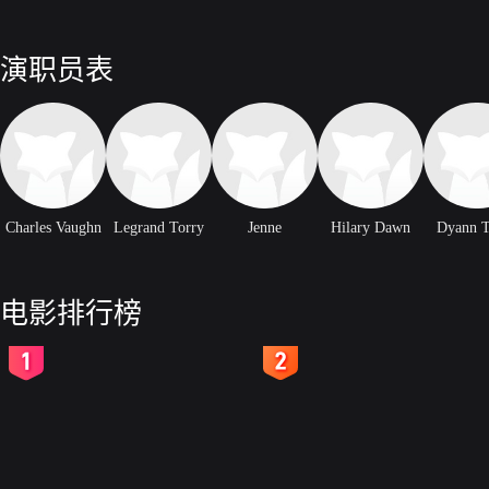
演职员表
Charles Vaughn
Legrand Torry
Jenne
Hilary Dawn
Dyann T
电影排行榜
2
3