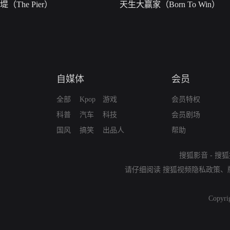
堤（The Pier）
天生大赢家（Born To Win）
自媒体
会员
全部
Kpop
游戏
会员特权
科普
汽车
科技
会员剧场
国风
搞笑
出品人
帮助
搜狐影音
-
搜狐
请仔细阅读
搜狐视频隐私政策
、
Copyri