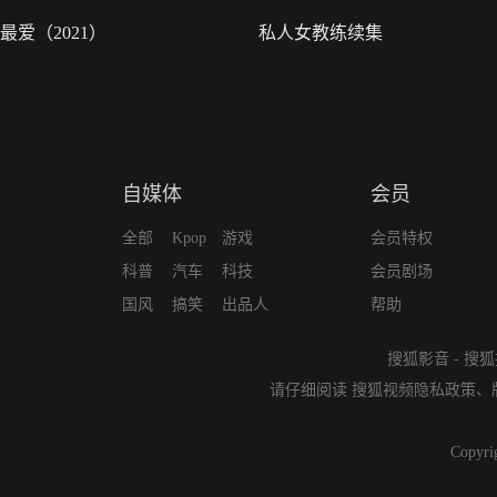
最爱（2021）
私人女教练续集
自媒体
会员
全部
Kpop
游戏
会员特权
科普
汽车
科技
会员剧场
国风
搞笑
出品人
帮助
搜狐影音
-
搜狐
请仔细阅读
搜狐视频隐私政策
、
Copyri