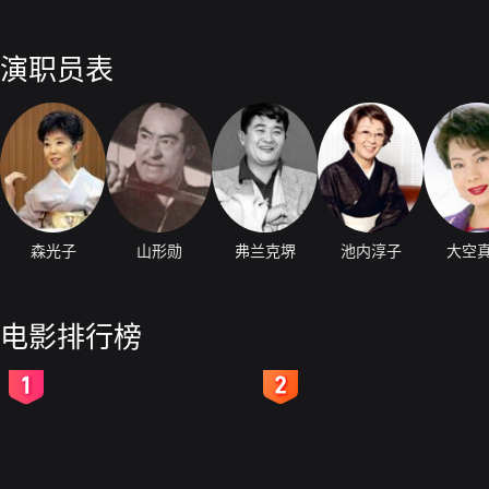
演职员表
森光子
山形勋
弗兰克堺
池内淳子
大空
电影排行榜
2
3