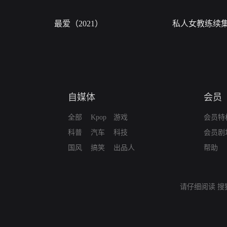
最爱（2021）
私人女教练续
自媒体
会员
全部
Kpop
游戏
会员特
科普
汽车
科技
会员剧
国风
搞笑
出品人
帮助
请仔细阅读
搜