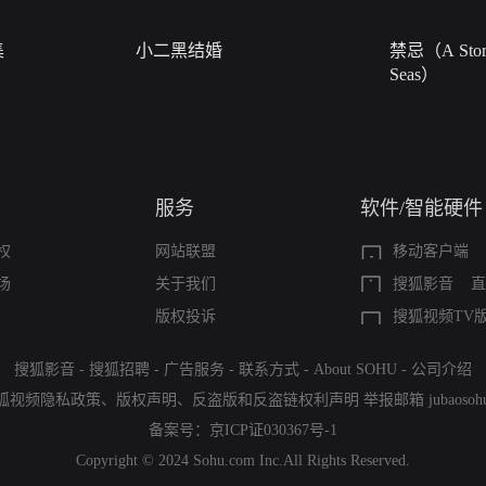
集
小二黑结婚
禁忌（A Story
Seas）
服务
软件/智能硬件
权
网站联盟
移动客户端
场
关于我们
搜狐影音
直
版权投诉
搜狐视频TV
搜狐影音
-
搜狐招聘
-
广告服务
-
联系方式
-
About SOHU
-
公司介绍
狐视频隐私政策
、
版权声明
、
反盗版和反盗链权利声明
举报邮箱
jubaoso
备案号：
京ICP证030367号-1
Copyright © 2024 Sohu.com Inc.All Rights Reserved.