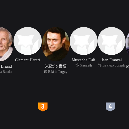
Clement Harari
Mustapha Dali
Jean Franval
饰 Nazareth
饰 Le vieux Joseph
 Briand
米歇尔·索博
M
a Baraka
饰 Biki le Targuy
4
5