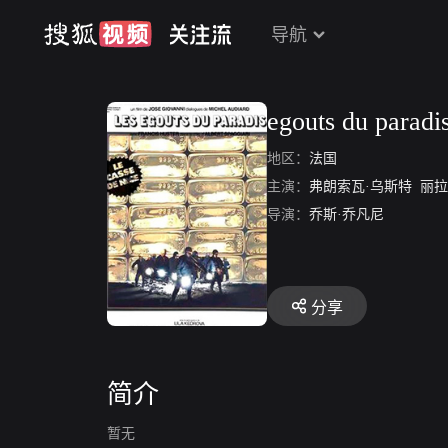
导航
egouts du paradi
地区：
法国
主演：
弗朗索瓦·乌斯特
丽拉
导演：
乔斯·乔凡尼
分享
简介
暂无