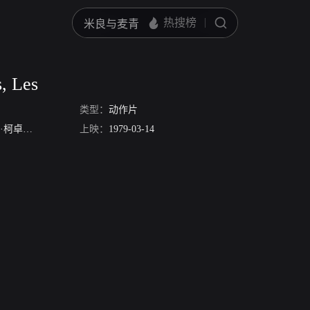
s, Les
类型：
动作片
·柯卓娃
伯朗杰尔·邦沃辛
上映：
1979-03-14
Gabriel Briand
Clement Harari
米歇尔·索博
M