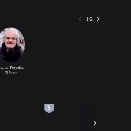
1/2
ichel Peyrelon
饰 Pierre
6
7