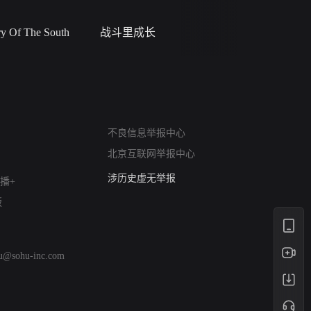
 Of The South
战斗里成长
蝎尾谋杀案（L
scorpione
网络暴力有害信息举报
12318 文化市场举报
不良信息举报中心
算法推荐专项举报
北京互联网举报中心
亚运会举报专区
涉历史虚无举报
播+
网络谣言信息专项
版
涉政举报入口
涉未成年人举报
清朗自媒体乱象举报
hu@sohu-inc.com
涉民族宗教有害信息举报
清朗·生活服务类内容举报
清朗春节网络环境整治