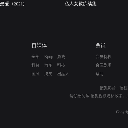
最爱（2021）
私人女教练续集
自媒体
会员
全部
Kpop
游戏
会员特权
科普
汽车
科技
会员剧场
国风
搞笑
出品人
帮助
搜狐影音
-
搜狐
请仔细阅读
搜狐视频隐私政策
、
Copyri