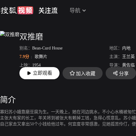
导航
双推磨
别名：
Bean-Curd House
地区：
内地
7.9分
歌舞片
主演：
王兰英
上映：
1954
导演：
黄佐临
立即观看
加入收藏
分享
片长：
42分45秒
简介
寡妇苏小娥靠磨豆腐为生。一天晚上，她在河边挑水，不小心水桶被匆忙
主张大有家的长工，年关将到被张大有赖掉工钱，急得心慌意乱。苏小娥
自己家去又拿出50个小钱给他过年。何宜度非常感激，见她孤苦伶仃，
苏小娥心里却有些舍不得他走。最终这两个都是苦根生的苦命人，决定要