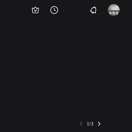
李允中
邝美宝
李文泰
骆恭
林伟祺
司马华龙
李皓
罗兰
沈殿霞
梁醒
1/3