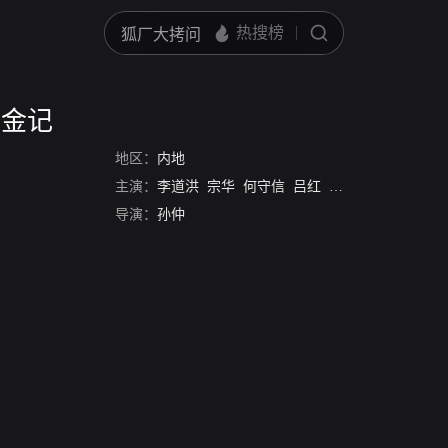
淘金记
地区：
内地
主演：
李道洪
宗华
何守信
吕红
京柱
Ng Yuen Yee
导演：
孙仲