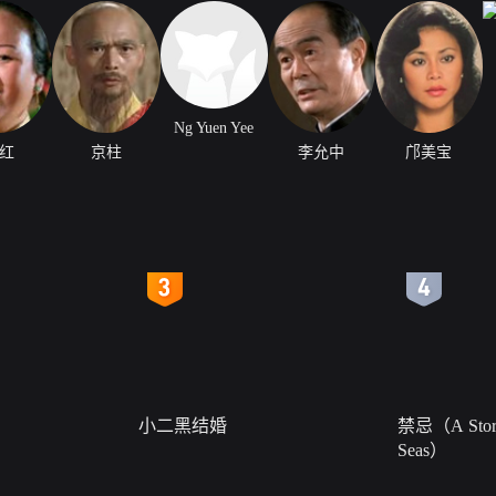
Ng Yuen Yee
红
京柱
李允中
邝美宝
4
5
小二黑结婚
禁忌（A Story
Seas）