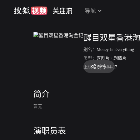
导航
醒目双星香港
别名：
Money Is Everything
类型：
喜剧片
/
剧情片
分享
上映：
1975-04-17
简介
暂无
演职员表