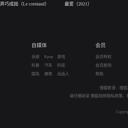
弄巧成拙（Le corniaud）
最爱（2021）
自媒体
会员
全部
Kpop
游戏
会员特权
科普
汽车
科技
会员剧场
国风
搞笑
出品人
帮助
搜狐影音
-
搜狐
请仔细阅读
搜狐视频隐私政策
、
Copyri