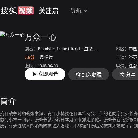
导航
万众一心
别名：
Bloodshed in the Citadel
/
血染孤城
/
Bloodshed in the C
地区：
中国
7.6分
剧情片
主演：
岑范
上映：
1948-06-03
导演：
任彭
立即观看
加入收藏
分享
片长：
77分51秒
简介
抗日战争时期的张家镇，青年小林找在日军维持会工作的老同学张处长办
想到小林一回家，张处长就带着日本鬼子来抓走了他。张处长在吃饭被胡
庆，在通过敌人的哨所时被敌人发现，小林被打伤后又被胡大嫂救了，到
林，胡大嫂把鬼子打死。小林的同学范丽来到张处长家，假借订婚在酒中