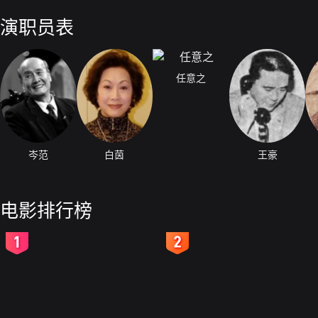
张处长打死。
演职员表
任意之
岑范
白茵
王豪
电影排行榜
2
3