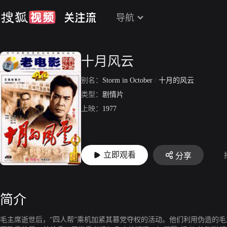
导航
十月风云
别名：
Storm in October
/
十月的风云
类型：
剧情片
上映：
1977
立即观看
分享
简介
毛主席逝世后，“四人帮”乘机加紧其篡党夺权的活动。他们利用伪造的