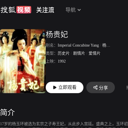
导航
杨贵妃
别名：
Imperial Concubine Yang
/
杨贵妃 92版
类型：
历史片
/
剧情片
/
爱情片
上映：
1992
立即观看
分享
简介
17岁的杨玉环被选为玄宗之子寿王妃，从此步入宫廷。盛典之上，玉环