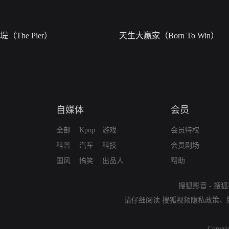
堤（The Pier）
天生大赢家（Born To Win）
自媒体
会员
全部
Kpop
游戏
会员特权
科普
汽车
科技
会员剧场
国风
搞笑
出品人
帮助
搜狐影音
-
搜狐
请仔细阅读
搜狐视频隐私政策
、
Copyri