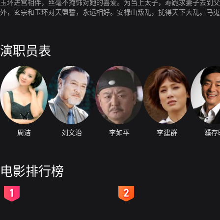
玉环进宫相伴，丝毫不掩饰对她的喜爱。为当上太子，寿跪求妻子去到父
外，玄宗和玉环对天盟誓，永远相好。安禄山叛乱，扰得天下大乱。马嵬
演职员表
周洁
刘文治
李如平
李建群
濮存
电影排行榜
2
3