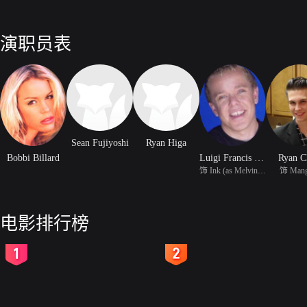
演职员表
Sean Fujiyoshi
Ryan Higa
Bobbi Billard
Luigi Francis Shorty Rossi
Ryan C
饰 Ink (as Melvin 'Shor
饰 Mang
电影排行榜
2
3