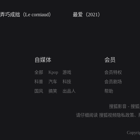
弄巧成拙（Le corniaud）
最爱（2021）
自媒体
会员
全部
Kpop
游戏
会员特权
科普
汽车
科技
会员剧场
国风
搞笑
出品人
帮助
搜狐影音
-
搜狐
请仔细阅读
搜狐视频隐私政策
、
Copyri