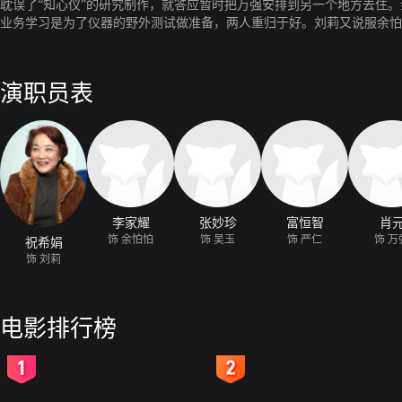
耽误了“知心仪”的研究制作，就答应暂时把万强安排到另一个地方去住
业务学习是为了仪器的野外测试做准备，两人重归于好。刘莉又说服余怕
演职员表
李家耀
张妙珍
富恒智
肖
饰 余怕怕
饰 吴玉
饰 严仁
饰 万
祝希娟
饰 刘莉
电影排行榜
2
3