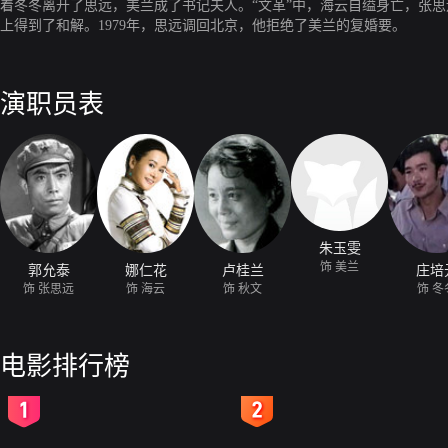
着冬冬离开了思远，美兰成了书记夫人。“文革”中，海云自缢身亡，张思
上得到了和解。1979年，思远调回北京，他拒绝了美兰的复婚要。
演职员表
朱玉雯
饰 美兰
郭允泰
娜仁花
卢桂兰
庄培
饰 张思远
饰 海云
饰 秋文
饰 冬
电影排行榜
2
3