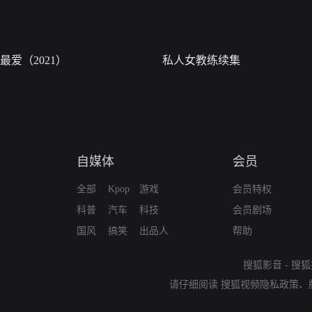
最爱（2021）
私人女教练续集
自媒体
会员
全部
Kpop
游戏
会员特权
科普
汽车
科技
会员剧场
国风
搞笑
出品人
帮助
搜狐影音
-
搜狐
请仔细阅读
搜狐视频隐私政策
、