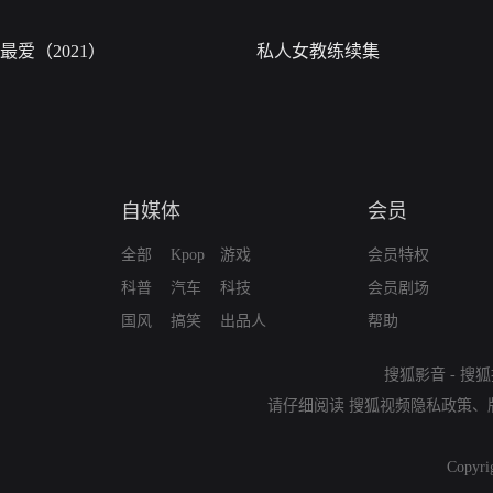
最爱（2021）
私人女教练续集
自媒体
会员
全部
Kpop
游戏
会员特权
科普
汽车
科技
会员剧场
国风
搞笑
出品人
帮助
搜狐影音
-
搜狐
请仔细阅读
搜狐视频隐私政策
、
Copyri