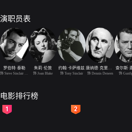
演职员表
罗伯特·泰勒
朱莉·伦敦
约翰·卡萨维兹
唐纳德·克里斯普
查尔斯·
饰 Steve Sinclair Doubl
饰 Joan Blake
饰 Tony Sinclair
饰 Dennis Deneen
饰 Gunfi
电影排行榜
2
3