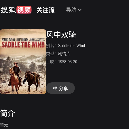
导航
风中双骑
别名：
Saddle the Wind
类型：
剧情片
上映：
1958-03-20
分享
简介
暂无