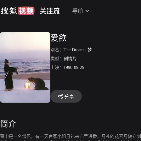
导航
爱欲
别名：
The Dream
/
梦
类型：
剧情片
上映：
1990-09-29
分享
简介
曹申是一名僧侣，有一天官家小姐月礼来庙里进香，月礼的花容月貌立刻