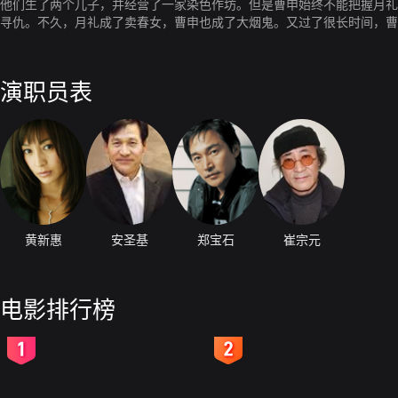
他们生了两个儿子，并经营了一家染色作坊。但是曹申始终不能把握月礼的心。
寻仇。不久，月礼成了卖春女，曹申也成了大烟鬼。又过了很长时间，曹
作月礼的雕像。月礼的未婚夫带着刀又找到曹申，然而，岁月流逝，再深
演职员表
黄新惠
安圣基
郑宝石
崔宗元
电影排行榜
2
3