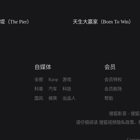
堤（The Pier）
天生大赢家（Born To Win）
自媒体
会员
全部
Kpop
游戏
会员特权
科普
汽车
科技
会员剧场
国风
搞笑
出品人
帮助
搜狐影音
-
搜狐
请仔细阅读
搜狐视频隐私政策
、
Copyri