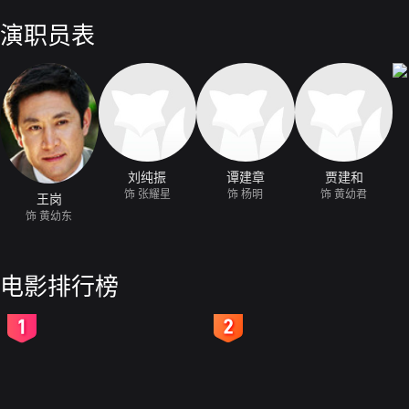
律，不同意他们参加列车员的工作，老师也批评了他们，但最后还是给他
会学习为大家服务。中队在绿江车站下车，他们要在这里活动。幼东、耀
演职员表
不会游泳，就蹲在一旁观看。两个朋友逗他下水，杨明一生气，把岸边两
也不见杨明的人影。幼东沿着车身寻找。一列货车停在那里，火车头把幼
座前细看，正想去拉喇叭的绳子，忽听有人过来，转身躲进煤车。这列车
一起载往广州。司炉小孙在铲煤时发现了幼东。幼东在爸爸面前很难为情
一站下车，回到集体中去。同学们对幼东自由行动的错误进行了善意的批
公社参观，公社少先队热情地做他们的向导。在参观“少年之家”时，看
少一个火车头模型，幼东决定把自己心爱的火车头模型装上喇叭后送给公
车头模型装喇叭，但喇叭总是不响，原来少了线圈，他起身去找。这时躲
刘纯振
谭建章
贾建和
幼东回来时，喇叭响了。中队把到公社送模型的任务交给幼东和耀星，并
饰 张耀星
饰 杨明
饰 黄幼君
王岗
广州。路上，他们看到从一辆汽车上掉下一包良种，他们想尽办法把良种
饰 黄幼东
到公社，把火车头模型送到公社少先队员手中。这时已经是下午两点多了
去的情况后，划小船抄近路送他们，在大家的协助下，幼东、耀星终于搭
身边。
电影排行榜
2
3