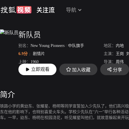
导航
新队员
别名：
New Young Pioneers
/
中队旗手
地区：
内地
6.9分
剧情片
主演：
王岗
上映：
1960
导演：
周伟
立即观看
加入收藏
分享
片长：
71分41秒
简介
铁路小学的黄幼东、张耀星、杨明等同学宣誓加入少先队了，他们高兴极
东在他的影响下，也特别喜爱火车头。学校少先队在“六一”举行各种活
车。一早，幼东、杨明在校园浇花，听见耀星叫他们，就故意躲起来开玩
他们好不容易才找到儿童列车，这时火车就要开了。大队长幼君是幼东的