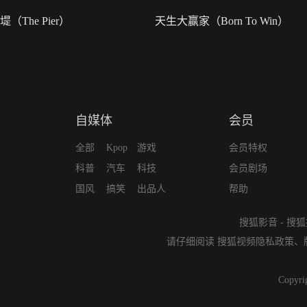
堤（The Pier）
天生大赢家（Born To Win）
自媒体
会员
全部
Kpop
游戏
会员特权
科普
汽车
科技
会员剧场
国风
搞笑
出品人
帮助
搜狐影音
-
搜狐
请仔细阅读
搜狐视频隐私政策
、
Copyri