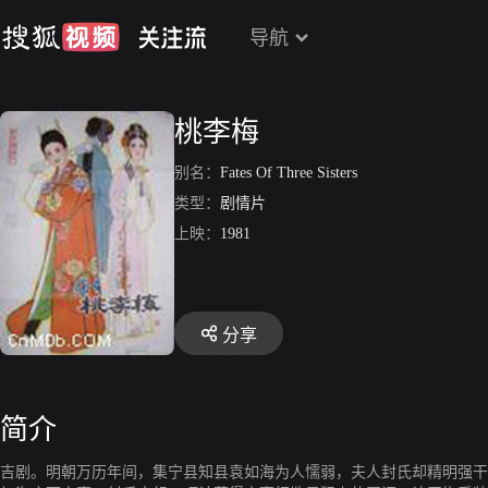
导航
桃李梅
别名：
Fates Of Three Sisters
类型：
剧情片
上映：
1981
分享
简介
吉剧。明朝万历年间，集宁县知县袁如海为人懦弱，夫人封氏却精明强干