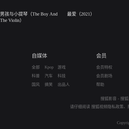
男孩与小提琴（The Boy And
最爱（2021）
The Violin）
自媒体
会员
全部
Kpop
游戏
会员特权
科普
汽车
科技
会员剧场
国风
搞笑
出品人
帮助
搜狐影音
-
搜狐
请仔细阅读
搜狐视频隐私政策
、
Copyri