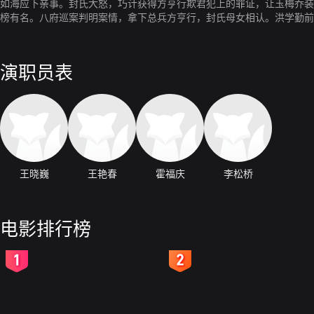
如海应下亲事。封氏大怒，巧计获得方亨行欺君犯上的罪证，让玉梅乔装
榜有名。八府巡案判明案情，拿下总兵方亨行，封氏母女相认。洪学勤前
演职员表
王晓巍
王艳春
霍福庆
李松桥
电影排行榜
2
3