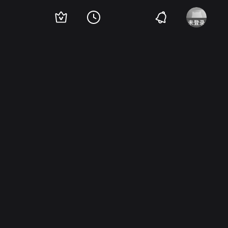
子
佐分利信