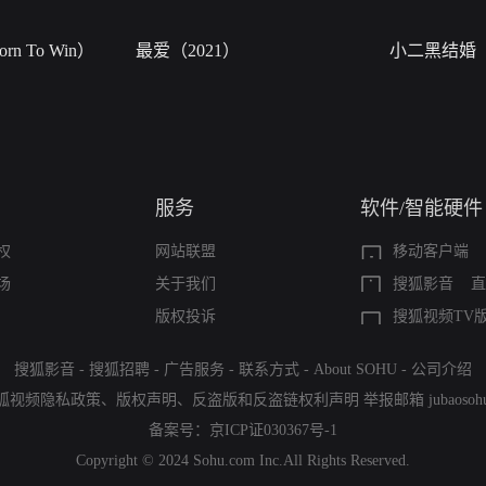
n To Win）
最爱（2021）
小二黑结婚
服务
软件/智能硬件
权
网站联盟
移动客户端
场
关于我们
搜狐影音
直
版权投诉
搜狐视频TV
搜狐影音
-
搜狐招聘
-
广告服务
-
联系方式
-
About SOHU
-
公司介绍
狐视频隐私政策
、
版权声明
、
反盗版和反盗链权利声明
举报邮箱
jubaoso
备案号：
京ICP证030367号-1
Copyright © 2024 Sohu.com Inc.All Rights Reserved.