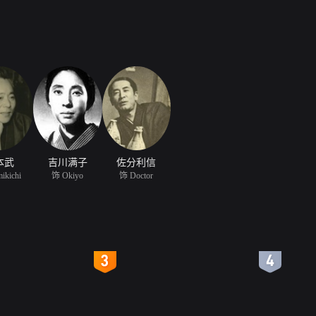
本武
吉川满子
佐分利信
ikichi
饰 Okiyo
饰 Doctor
4
5