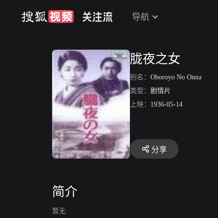
导航
胧夜之女
别名：
Oboroyo No Onna
类型：
剧情片
上映：
1936-05-14
分享
简介
暂无