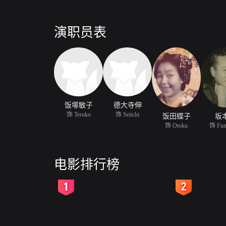
演职员表
饭塚敏子
德大寺伸
饰 Teruko
饰 Seiichi
饭田蝶子
坂
饰 Otoku
饰 Fum
电影排行榜
2
3