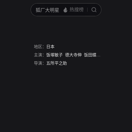
地区：
日本
主演：
饭塚敏子
德大寺伸
饭田蝶子
坂本武
吉川满
导演：
五所平之助