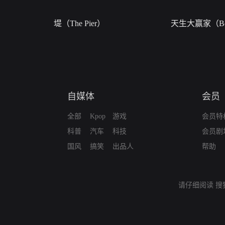
堤（The Pier）
天生大赢家（Bor
自媒体
会员
全部
Kpop
游戏
会员特
科普
汽车
科技
会员剧
国风
搞笑
出品人
帮助
请仔细阅读
搜