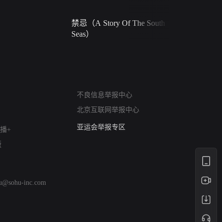
禁忌（A Story Of The South
火球（Ball 
Seas）
网络暴力有害信息举报
不良信息举报中心
12318 文化市场举报
北京互联网举报中心
算法推荐专项举报
亚运会举报专区
播+
涉历史虚无举报
版
网络谣言信息专项
涉政举报入口
涉未成年人举报
hu@sohu-inc.com
清朗自媒体乱象举报
涉民族宗教有害信息举报
清朗·生活服务类内容举报