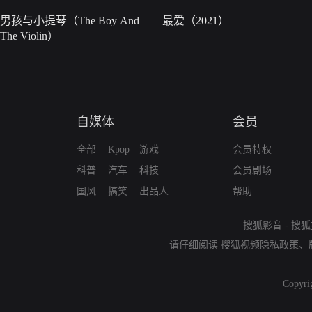
男孩与小提琴（The Boy And
最爱（2021）
The Violin）
自媒体
会员
全部
Kpop
游戏
会员特权
科普
汽车
科技
会员剧场
国风
搞笑
出品人
帮助
搜狐影音
-
搜狐
请仔细阅读
搜狐视频隐私政策
、
Copyri