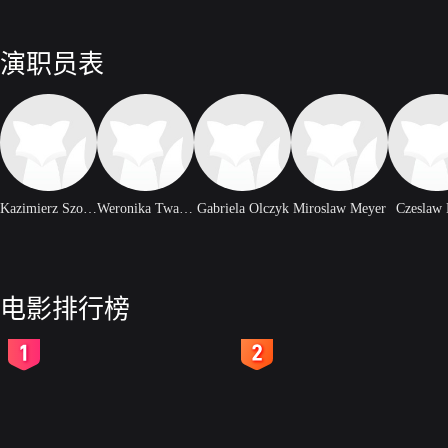
演职员表
Kazimierz Szornal
Weronika Twardowska
Gabriela Olczyk
Miroslaw Meyer
Czeslaw 
电影排行榜
2
3