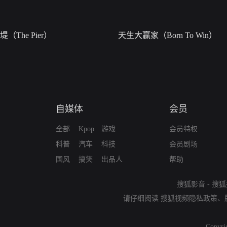
堤（The Pier）
天生大赢家（Born To Win）
自媒体
会员
全部
Kpop
游戏
会员特权
科普
汽车
科技
会员剧场
国风
搞笑
出品人
帮助
搜狐影音
-
搜狐
请仔细阅读
搜狐视频隐私政策
、
Copyri