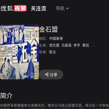
导航
金石盟
地区：
中国香港
主演：
郑文霞
冯美英
李亨
黄侃
周吉
骆恭
导演：
陈文
分享
简介
刘保罗及桂南施本为未婚夫妇，惟刘父与桂父因事交恶，桂父在一次争执