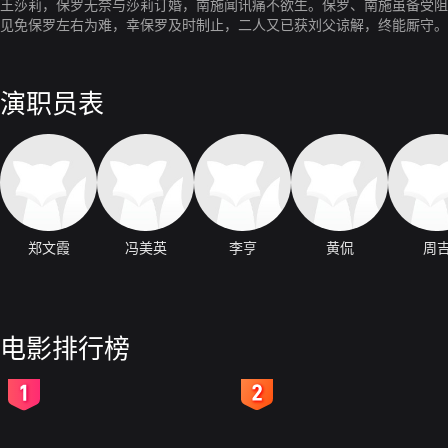
王莎莉，保罗无奈与莎莉订婚，南施闻讯痛不欲生。保罗、南施虽备受阻
见免保罗左右为难，幸保罗及时制止，二人又已获刘父谅解，终能厮守。
演职员表
郑文霞
冯美英
李亨
黄侃
周
电影排行榜
2
3