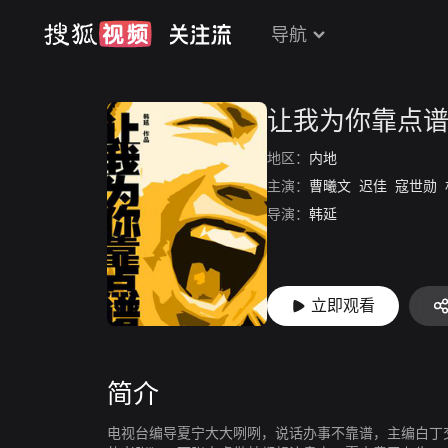
导航
让我为你靠点
地区：
内地
主演：
曹曦文
迟佳
寇世勋
导演：
韩延
立即观看
简介
电视台编导夏宁大大咧咧，说话办事不靠谱，主编白丁