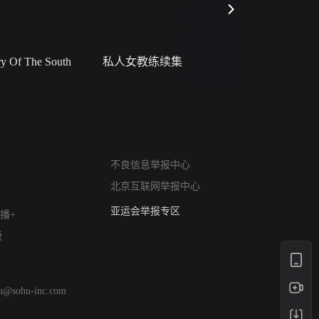
 Of The South
私人女教练续集
小二黑结
网络暴力有害信息举报
不良信息举报中心
12318 文化市场举报
北京互联网举报中心
算法推荐专项举报
亚运会举报专区
播+
涉历史虚无举报
版
网络谣言信息专项
涉政举报入口
涉未成年人举报
hu@sohu-inc.com
清朗自媒体乱象举报