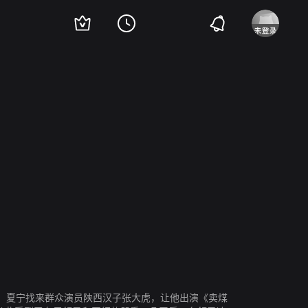
。夏宁找来群众演员陕西汉子张大虎，让他出演《卖煤