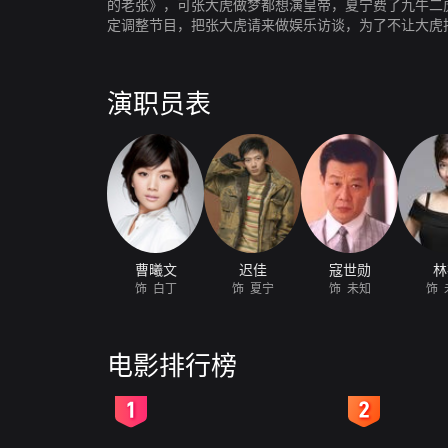
的老张》，可张大虎做梦都想演皇帝，夏宁费了九牛二
定调整节目，把张大虎请来做娱乐访谈，为了不让大虎
过了一回演皇帝的瘾，而夏宁则从中悟出了什么。
演职员表
曹曦文
迟佳
寇世勋
林
饰 白丁
饰 夏宁
饰 未知
饰 
电影排行榜
2
3