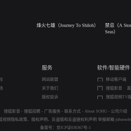
烽火七雄（Journey To Shiloh）
禁忌（A Story
Seas）
服务
软件/智能硬件
权
网站联盟
移动客户端
场
关于我们
搜狐影音
直
版权投诉
搜狐视频TV
搜狐影音
-
搜狐招聘
-
广告服务
-
联系方式
-
About SOHU
-
公司介绍
狐视频隐私政策
、
版权声明
、
反盗版和反盗链权利声明
举报邮箱
jubaoso
备案号：
京ICP证030367号-1