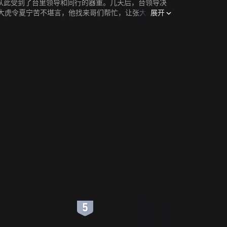
从此受到了台里领导和同行的器重。几天后，台领导决
展开
大虎令夏宁苦不堪言，他找来哥们帮忙，让张大虎终于
6
7