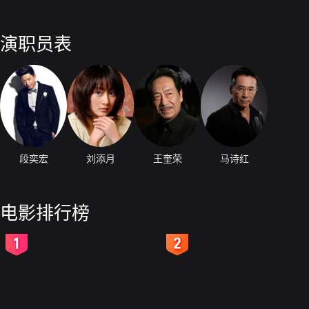
演职员表
段奕宏
刘添月
王奎荣
马诗红
电影排行榜
2
3