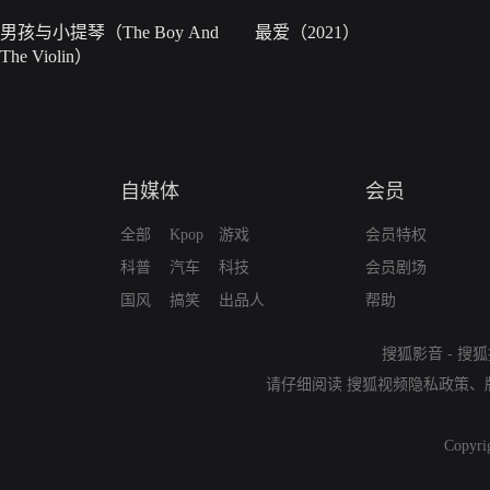
男孩与小提琴（The Boy And
最爱（2021）
The Violin）
自媒体
会员
全部
Kpop
游戏
会员特权
科普
汽车
科技
会员剧场
国风
搞笑
出品人
帮助
搜狐影音
-
搜狐
请仔细阅读
搜狐视频隐私政策
、
Copyri