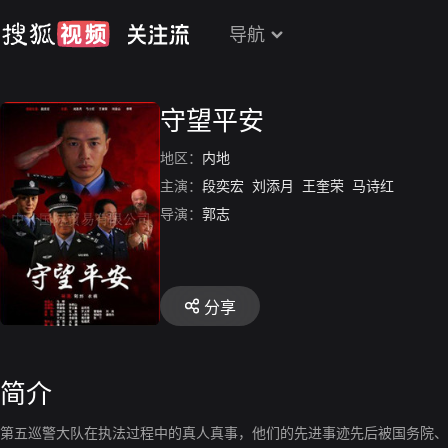
导航
守望平安
地区：
内地
主演：
段奕宏
刘添月
王奎荣
马诗红
导演：
郭志
分享
简介
第五巡警大队在执法过程中的真人真事，他们的先进事迹先后被国务院、