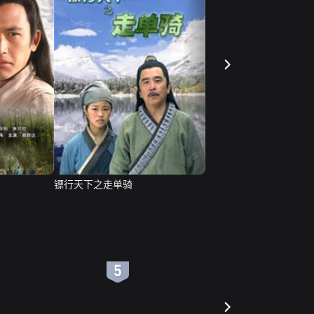
镖行天下之走单骑
6
7