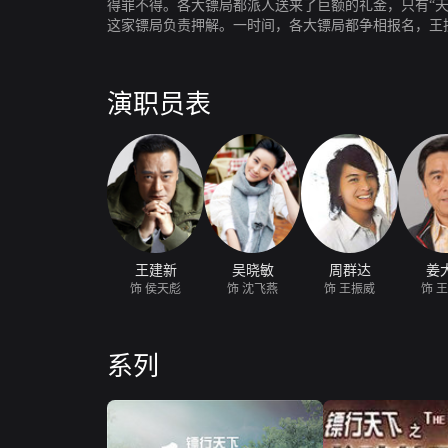
得罪不得。各大镖局都派人送来了巨额的礼金，只有“
这家镖局负责押解。一时间，各大镖局都争相报名，王
家小镖行之后，侯天彪的嚣张气焰越发膨胀，“天下镖局
进尺，要“天下镖局”将名字改为“胯下镖局”。王兆兴
他有朝一日一定要破了他的“王家枪”。铁鹰因此对王兆
演职员表
是飞燕失散多年的表哥，此次来京任职，得知飞燕在“
王振威不觉醋意大发、心神不安起来。为了分解其他镖
利。谁知在王振威的巧妙调和之下，几大镖局纷纷言和
有口莫辩，被抓进了大牢。王振威在飞燕和李云聪的帮助
过关斩将，在身负重伤的情况下艰难击败铁鹰，王振威
王建新
吴晓敏
周群达
姜
饰 侯天彪
饰 沈飞燕
饰 王振威
饰 
系列