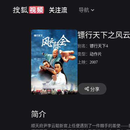
导航
镖行天下之风
别名：
镖行天下4
类型：
动作片
上映：
2007
分享
简介
顺天府尹李云聪新官上任便遇到了一件棘手的差使——