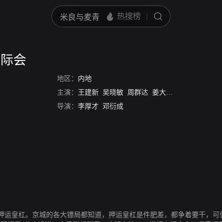
云际会
地区：
内地
主演：
王建新
吴晓敏
周群达
姜大卫
计春华
导演：
李厚才
邓衍成
押运皇杠。京城的各大镖局都知道，押运皇杠是件肥差，都争着要干，可