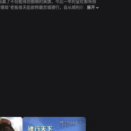
局赢了不但能得到御赐的黄旗，今后一年的皇杠都将由
展开
镖局”老板侯天彪欲称霸京城镖行，自从顺利吞并了几
放弃比赛，深知江湖险恶的王兆兴欣然同意，侯天彪又得寸
原来铁鹰的师父当年含恨败在了王兆兴的手下，临终前嘱托
幸而李云聪及时赶到，为“天下镖局”解了围。原来李云聪
人也是欢喜不已，两人自幼又订下了娃娃亲。在一旁的
成仇、自相残杀，企图在他们两败俱伤之际坐收渔翁之
。准备起运之际，官兵突然出现，查缴了赃银，王振威
为京城镖行清除败类。风起云涌的夺镖大会上，王振威一路