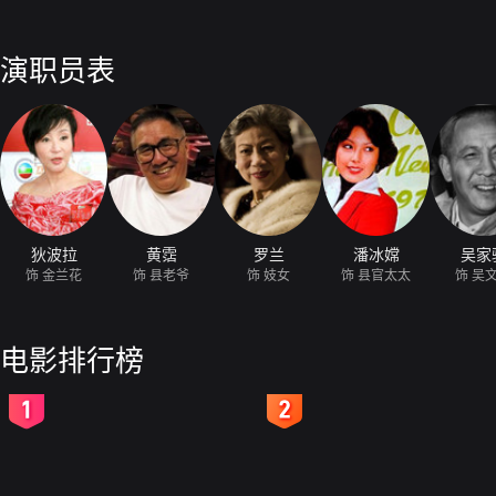
演职员表
狄波拉
黄霑
罗兰
潘冰嫦
吴家
饰 金兰花
饰 县老爷
饰 妓女
饰 县官太太
饰 吴
电影排行榜
2
3