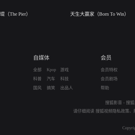
堤（The Pier）
天生大赢家（Born To Win）
自媒体
会员
全部
Kpop
游戏
会员特权
科普
汽车
科技
会员剧场
国风
搞笑
出品人
帮助
搜狐影音
-
搜狐
请仔细阅读
搜狐视频隐私政策
、
Copyri