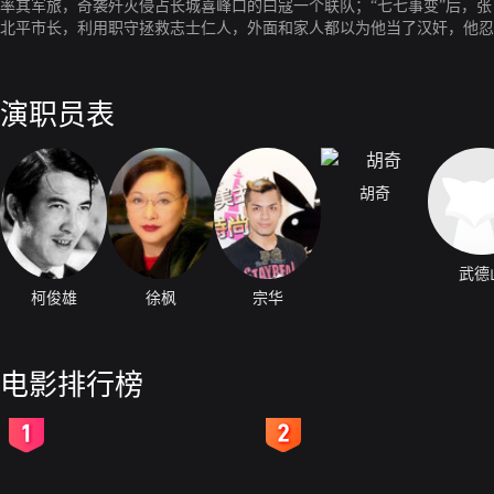
率其军旅，奇袭歼灭侵占长城喜峰口的曰寇一个联队；“七七事变”后，
北平市长，利用职守拯救志士仁人，外面和家人都以为他当了汉奸，他忍辱
五个师曰军血战数月，张自忠率五百名敢死队，不幸被围，志士全部牺牲
演职员表
胡奇
武德
柯俊雄
徐枫
宗华
电影排行榜
2
3