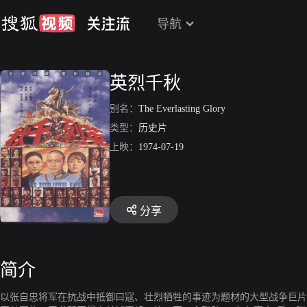
导航
英烈千秋
别名：
The Everlasting Glory
类型：
历史片
上映：
1974-07-19
分享
简介
以张自忠将军在抗战中抵御曰寇、壮烈牺牲的事迹为题材的大型战争巨片