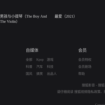
男孩与小提琴（The Boy And
最爱（2021）
The Violin）
自媒体
会员
全部
Kpop
游戏
会员特权
科普
汽车
科技
会员剧场
国风
搞笑
出品人
帮助
搜狐影音
-
搜狐
请仔细阅读
搜狐视频隐私政策
、
Copyri