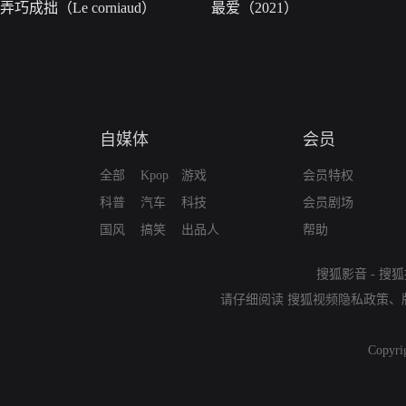
弄巧成拙（Le corniaud）
最爱（2021）
自媒体
会员
全部
Kpop
游戏
会员特权
科普
汽车
科技
会员剧场
国风
搞笑
出品人
帮助
搜狐影音
-
搜狐
请仔细阅读
搜狐视频隐私政策
、
Copyri