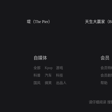
堤（The Pier）
天生大赢家（Bor
自媒体
会员
全部
Kpop
游戏
会员特
科普
汽车
科技
会员剧
国风
搞笑
出品人
帮助
请仔细阅读
搜