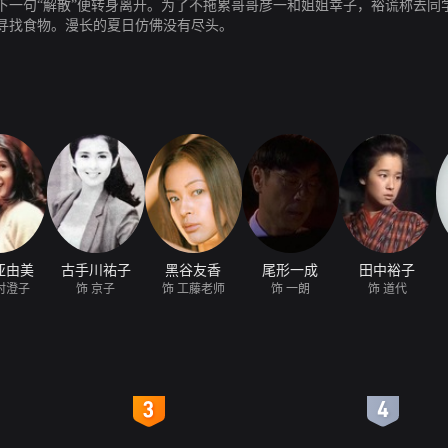
下一句“解散”便转身离开。为了不拖累哥哥彦一和姐姐幸子，裕谎称去同
寻找食物。漫长的夏日仿佛没有尽头。
亚由美
古手川祐子
黑谷友香
尾形一成
田中裕子
村澄子
饰 京子
饰 工藤老师
饰 一朗
饰 道代
4
5