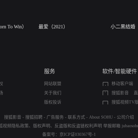
n To Win）
最爱（2021）
小二黑结婚
服务
软件/智能硬件
权
网站联盟
移动客户端
场
关于我们
搜狐影音
直
版权投诉
搜狐视频TV
搜狐影音
-
搜狐招聘
-
广告服务
-
联系方式
-
About SOHU
-
公司介绍
狐视频隐私政策
、
版权声明
、
反盗版和反盗链权利声明
举报邮箱
jubaoso
备案号：
京ICP证030367号-1