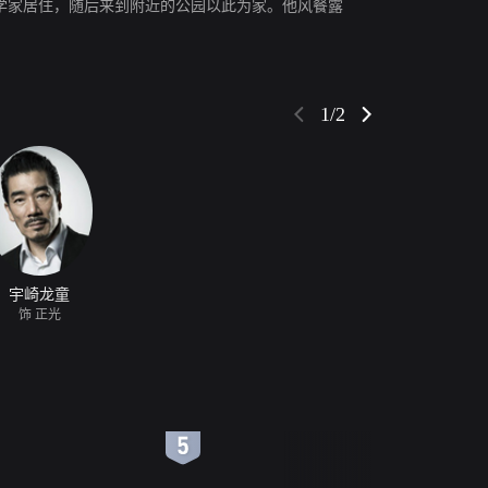
学家居住，随后来到附近的公园以此为家。他风餐露
1/2
宇崎龙童
饰 正光
6
7