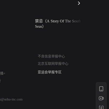
禁忌（A Story Of The South
火球（Ball 
Seas）
网络暴力有害信息举报
不良信息举报中心
12318 文化市场举报
北京互联网举报中心
算法推荐专项举报
亚运会举报专区
播+
涉历史虚无举报
版
网络谣言信息专项
涉政举报入口
涉未成年人举报
hu@sohu-inc.com
清朗自媒体乱象举报