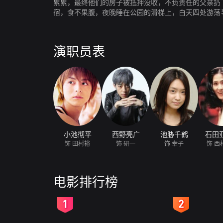
累累，最终他们的房子被抵押没收，不负责任的父亲扔
宿，食不果腹，夜晚睡在公园的滑梯上，白天四处游荡
演职员表
小池彻平
西野亮广
池胁千鹤
石田
饰 田村裕
饰 研一
饰 幸子
饰 西
电影排行榜
2
3