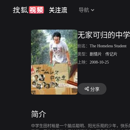
导航
无家可归的中
别名：
The Homeless Student
类型：
剧情片
/
传记片
上映：
2008-10-25
分享
简介
中学生田村裕是一个脑瓜聪明、阳光乐观的少年，快乐