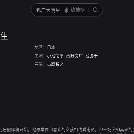
学生
地区：
日本
主演：
小池彻平
西野亮广
池胁千鹤
石田亚由美
古
导演：
古厩智之
的暑假即将开始，他原本要和喜欢的女孩相约看电影，但一场突如其来的