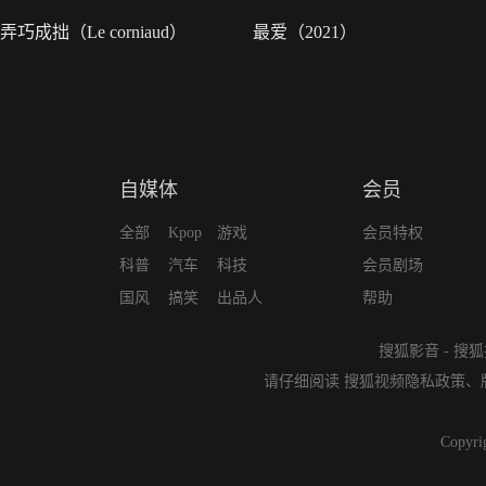
弄巧成拙（Le corniaud）
最爱（2021）
自媒体
会员
全部
Kpop
游戏
会员特权
科普
汽车
科技
会员剧场
国风
搞笑
出品人
帮助
搜狐影音
-
搜狐
请仔细阅读
搜狐视频隐私政策
、
Copyri