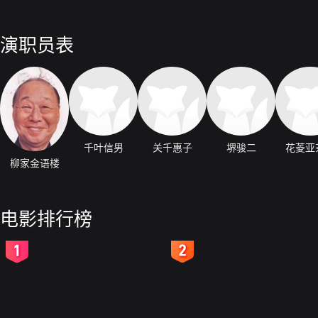
演职员表
千叶信男
关千惠子
堺骏二
花菱亚
柳家金语楼
电影排行榜
2
3