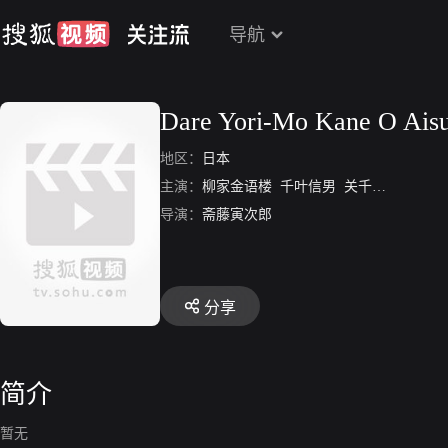
导航
Dare Yori-Mo Kane O Ais
地区：
日本
主演：
柳家金语楼
千叶信男
关千惠子
堺骏
导演：
斋藤寅次郎
分享
简介
暂无