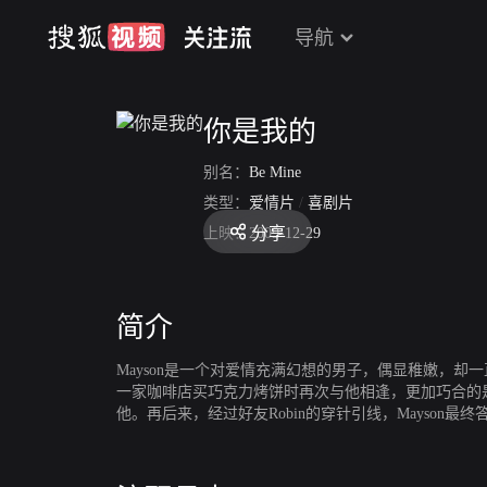
导航
你是我的
别名：
Be Mine
类型：
爱情片
/
喜剧片
分享
上映：
2009-12-29
简介
Mayson是一个对爱情充满幻想的男子，偶显稚嫩，却一直
一家咖啡店买巧克力烤饼时再次与他相逢，更加巧合的是，Mays
他。再后来，经过好友Robin的穿针引线，Mayson最终答