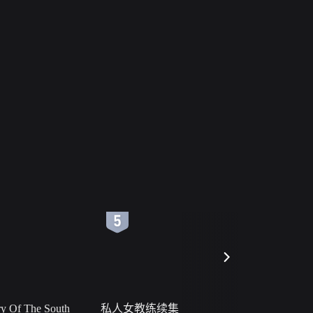
6
7
 Of The South
私人女教练续集
小二黑结