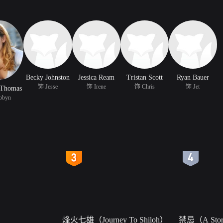
Becky Johnston
Jessica Ream
Tristan Scott
Ryan Bauer
饰 Jesse
饰 Irene
饰 Chris
饰 Jet
 Thomas
obyn
4
5
烽火七雄（Journey To Shiloh）
禁忌（A Story