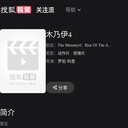
导航
木乃伊4
别名：
The Mummy4：Rise Of The Aztec
/
神鬼
类型：
动作片
/
惊悚片
导演：
罗伯·科恩
分享
简介
暂无