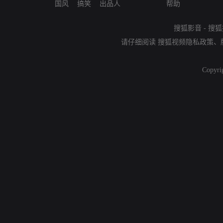
国风
搞笑
出品人
帮助
搜狐影音
-
搜狐
请仔细阅读
搜狐视频隐私政策
、
Copyri