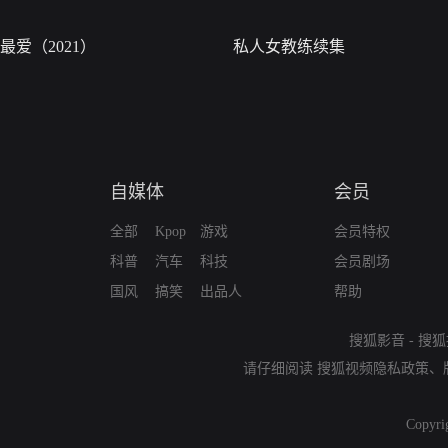
最爱（2021）
私人女教练续集
自媒体
会员
全部
Kpop
游戏
会员特权
科普
汽车
科技
会员剧场
国风
搞笑
出品人
帮助
搜狐影音
-
搜狐
请仔细阅读
搜狐视频隐私政策
、
Copyri