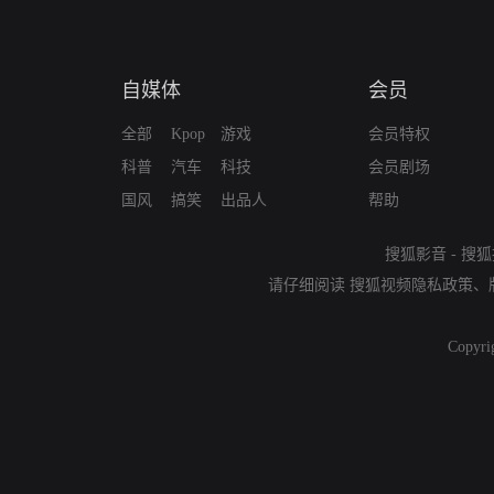
自媒体
会员
全部
Kpop
游戏
会员特权
科普
汽车
科技
会员剧场
国风
搞笑
出品人
帮助
搜狐影音
-
搜狐
请仔细阅读
搜狐视频隐私政策
、
Copyri