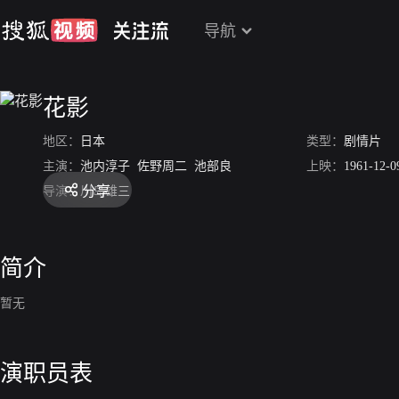
导航
花影
地区：
日本
类型：
剧情片
主演：
池内淳子
佐野周二
池部良
上映：
1961-12-0
分享
导演：
川岛雄三
简介
暂无
演职员表