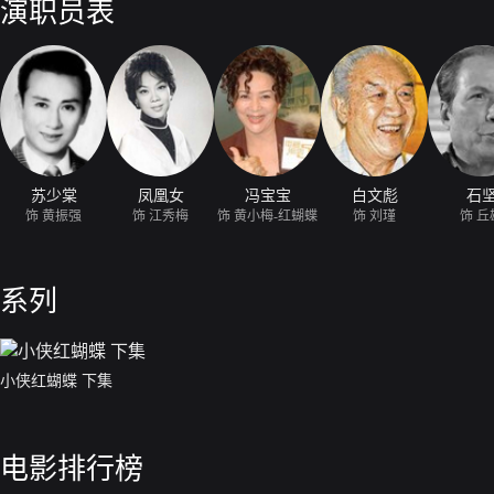
演职员表
苏少棠
凤凰女
冯宝宝
白文彪
石
饰 黄振强
饰 江秀梅
饰 黄小梅-红蝴蝶
饰 刘瑾
饰 丘
系列
小侠红蝴蝶 下集
电影排行榜