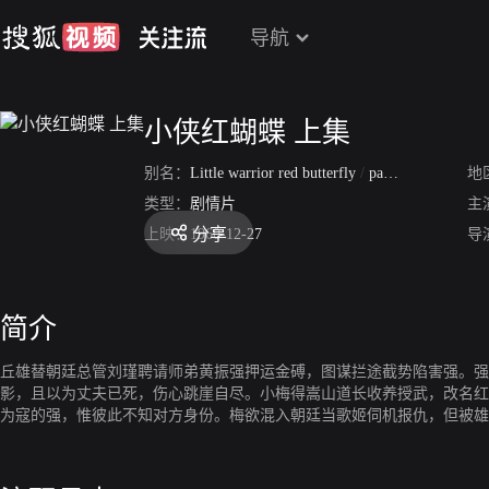
导航
小侠红蝴蝶 上集
别名：
Little warrior red butterfly
/
part one
地
类型：
剧情片
主
分享
上映：
1960-12-27
导
简介
丘雄替朝廷总管刘瑾聘请师弟黄振强押运金磗，图谋拦途截势陷害强。强
影，且以为丈夫已死，伤心跳崖自尽。小梅得嵩山道长收养授武，改名红
为寇的强，惟彼此不知对方身份。梅欲混入朝廷当歌姬伺机报仇，但被