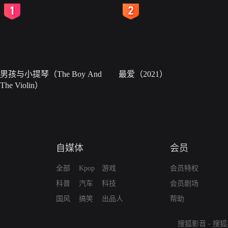
2
3
男孩与小提琴（The Boy And
最爱（2021）
The Violin）
自媒体
会员
全部
Kpop
游戏
会员特权
科普
汽车
科技
会员剧场
国风
搞笑
出品人
帮助
搜狐影音
-
搜狐