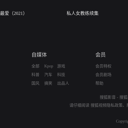
最爱（2021）
私人女教练续集
自媒体
会员
全部
Kpop
游戏
会员特权
科普
汽车
科技
会员剧场
国风
搞笑
出品人
帮助
搜狐影音
-
搜狐
请仔细阅读
搜狐视频隐私政策
、
Copyri