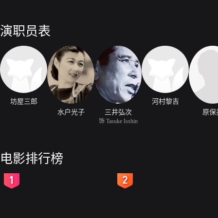
演职员表
坊屋三郎
河村黎吉
水户光子
三井弘次
原保
饰 Tasuke Isshin
电影排行榜
2
3