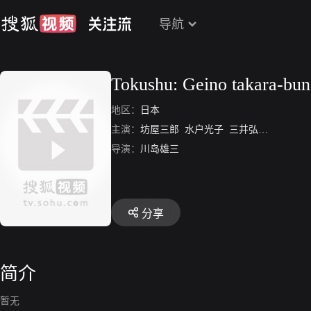
导航
Tokushu: Geino takara-bun
地区：
日本
主演：
坊屋三郎
水户光子
三井弘次
河村黎
导演：
川岛雄三
分享
简介
暂无