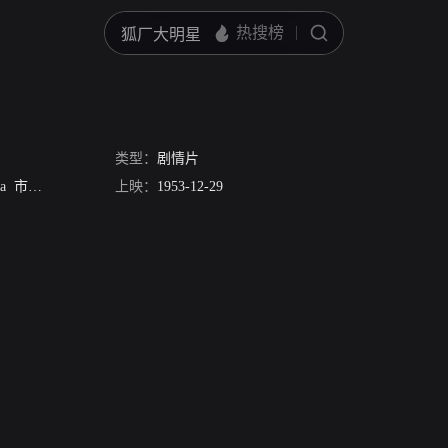
类型：
剧情片
a
市川小太夫
桂小金治
上映：
小藤田正一
1953-12-29
Ycko Kosono
美空云雀
永井达郎