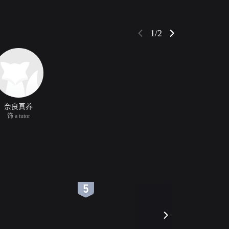
1/2
奈良真养
饰 a tutor
6
7