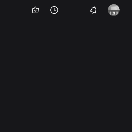
奈良真养
大坂志郎
佐田启二
坂本武
樱睦子
清水一郎
高屋朗
多多良