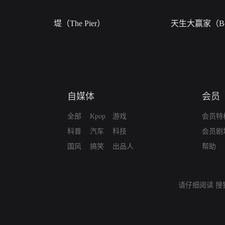
堤（The Pier）
天生大赢家（Bor
自媒体
会员
全部
Kpop
游戏
会员特
科普
汽车
科技
会员剧
国风
搞笑
出品人
帮助
请仔细阅读
搜