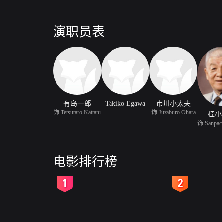
演职员表
有岛一郎
Takiko Egawa
市川小太夫
饰 Tetsutaro Kaitani
饰 Juzaburo Ohara
桂小
电影排行榜
2
3