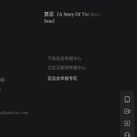
禁忌（A Story Of The South
火球（Ball 
Seas）
网络暴力有害信息举报
不良信息举报中心
12318 文化市场举报
北京互联网举报中心
算法推荐专项举报
亚运会举报专区
播+
涉历史虚无举报
版
网络谣言信息专项
涉政举报入口
涉未成年人举报
hu@sohu-inc.com
清朗自媒体乱象举报
涉民族宗教有害信息举报
清朗·生活服务类内容举报