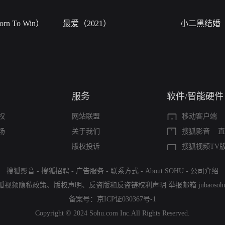
n To Win）
最爱（2021）
小二黑结婚
服务
软件/智能硬件
权
网站联盟
移动客户端
场
关于我们
搜狐影音
直
版权投诉
搜狐视频TV
搜狐影音
-
搜狐招聘
-
广告服务
-
联系方式
-
About SOHU
-
公司介绍
狐视频隐私政策
、
版权声明
、
反盗版和反盗链权利声明
举报邮箱
jubaoso
备案号：
京ICP证030367号-1
Copyright © 2024 Sohu.com Inc.All Rights Reserved.