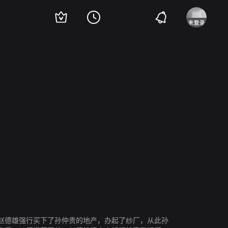
赵德雄强行买下了孙仲贵的地产，办起了纱厂，从此孙