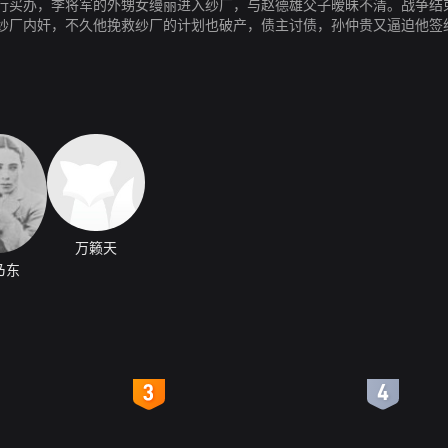
行买办，李将军的外甥女缦丽进入纱厂，与赵德雄父子暧昧不清。战争结
纱厂内奸，不久他挽救纱厂的计划也破产，债主讨债，孙仲贵又逼迫他签
万籁天
乃东
4
5