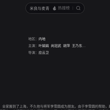
地区：
内地
主演：
叶娟娟
尚冠武
胡萍
王乃东
万籁天
导演：
应云卫
，全家搬到了上海，不久他与将军李雪圆成为朋友。由于李雪圆的帮助，