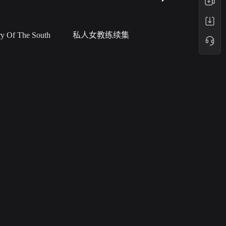
网络暴力有害信息举报
12318 文化市场举报
 Of The South
私人女教练续集
小二黑结
算法推荐专项举报
亚运会举报专区
涉历史虚无举报
网络谣言信息专项
涉政举报入口
涉未成年人举报
不良信息举报中心
清朗自媒体乱象举报
北京互联网举报中心
涉民族宗教有害信息举报
清朗·生活服务类内容举报
播+
清朗春节网络环境整治
版
涉企举报专区
AI生成内容
打假治敲
hu@sohu-inc.com
网络暴力有害信息举报
12318 文化市场举报