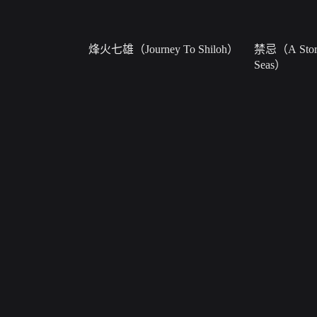
烽火七雄（Journey To Shiloh）
禁忌（A Story
Seas）
服务
软件/智能硬件
权
网站联盟
移动客户端
场
关于我们
搜狐影音
直
版权投诉
搜狐视频TV
搜狐影音
-
搜狐招聘
-
广告服务
-
联系方式
-
About SOHU
-
公司介绍
狐视频隐私政策
、
版权声明
、
反盗版和反盗链权利声明
举报邮箱
jubaoso
备案号：
京ICP证030367号-1
Copyright © 2024 Sohu.com Inc.All Rights Reserved.