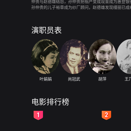
仲贵与赵德雄结怨，孙仲贵把祖产变成现金成为惠登银
孙仲贵的儿子裕章成为纱厂顾问，赵德雄发现缦丽已成
演职员表
叶娟娟
尚冠武
胡萍
王
电影排行榜
2
3