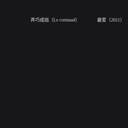
弄巧成拙（Le corniaud）
最爱（2021）
自媒体
会员
全部
Kpop
游戏
会员特
科普
汽车
科技
会员剧
国风
搞笑
出品人
帮助
请仔细阅读
搜