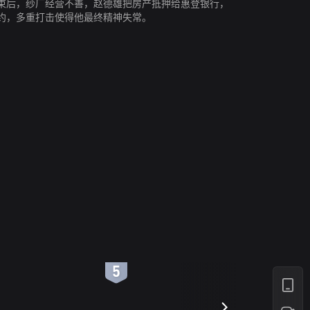
束后，纱厂经营不善，赵德雄把房产抵押给惠登银行，
约，多重打击使得他最终精神失常。
6
7