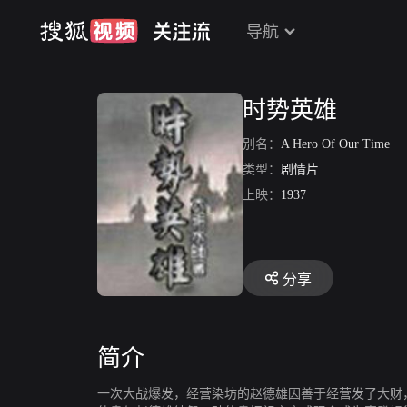
导航
时势英雄
别名：
A Hero Of Our Time
类型：
剧情片
上映：
1937
分享
简介
一次大战爆发，经营染坊的赵德雄因善于经营发了大财