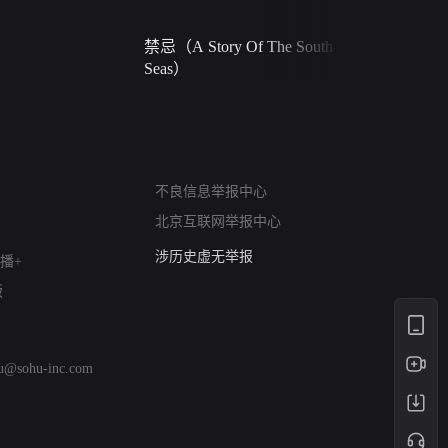
禁忌（A Story Of The South
火球（Ball 
Seas）
网络暴力有害信息举报
12318 文化市场举报
不良信息举报中心
算法推荐专项举报
北京互联网举报中心
亚运会举报专区
涉历史虚无举报
播+
网络谣言信息专项
版
涉政举报入口
涉未成年人举报
清朗自媒体乱象举报
hu@sohu-inc.com
涉民族宗教有害信息举报
清朗·生活服务类内容举报
清朗春节网络环境整治