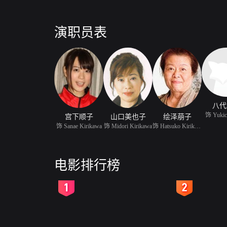
演职员表
八代
饰 Yukic
宫下顺子
山口美也子
绘泽萠子
饰 Sanae Kirikawa
饰 Midori Kirikawa
饰 Hatsuko Kirikawa
电影排行榜
2
3