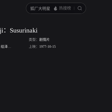
oji：Susurinaki
类型：
剧情片
绘泽萠子
八代康二
上映：
冈本丽
1977-10-15
五条博
滨口龙哉
坂本长利