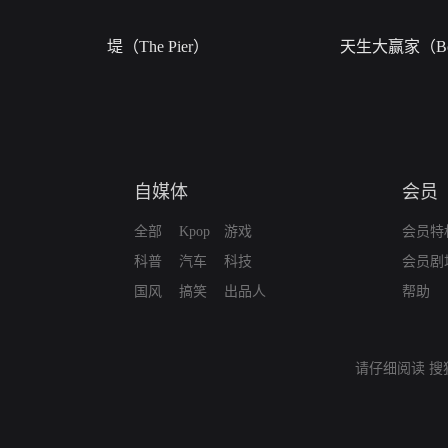
堤（The Pier）
天生大赢家（Bor
自媒体
会员
全部
Kpop
游戏
会员特
科普
汽车
科技
会员剧
国风
搞笑
出品人
帮助
请仔细阅读
搜