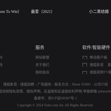
n To Win）
最爱（2021）
小二黑结婚
服务
软件/智能硬件
权
网站联盟
移动客户端
场
关于我们
搜狐影音
直
版权投诉
搜狐视频TV
搜狐影音
-
搜狐招聘
-
广告服务
-
联系方式
-
About SOHU
-
公司介绍
狐视频隐私政策
、
版权声明
、
反盗版和反盗链权利声明
举报邮箱
jubaoso
备案号：
京ICP证030367号-1
Copyright © 2024 Sohu.com Inc.All Rights Reserved.