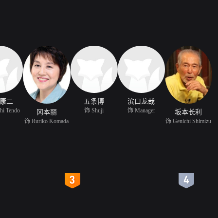
康二
五条博
滨口龙哉
hi Tendo
饰 Shuji
饰 Manager
冈本丽
坂本长利
饰 Ruriko Komada
饰 Genichi Shimizu
4
5