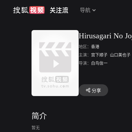
导航
Hirusagari No J
地区：
香港
主演：
宫下顺子
山口美也子
导演：
白鸟信一
分享
简介
暂无